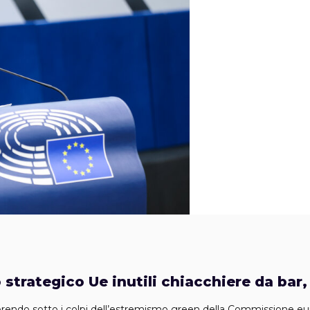
o strategico Ue inutili chiacchiere da bar
morendo sotto i colpi dell’estremismo green della Commissione euro