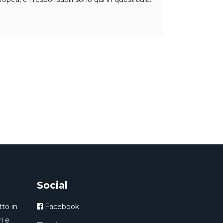
Social
to in
Facebook
i e