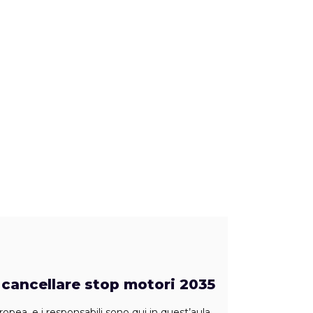
, cancellare stop motori 2035
pea, e i responsabili sono qui in quest’aula.