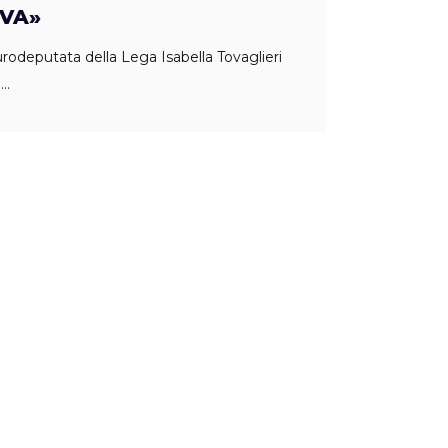
IVA»
eurodeputata della Lega Isabella Tovaglieri
a