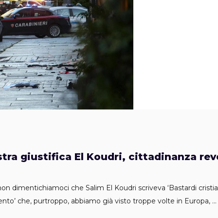
tra giustifica El Koudri, cittadinanza revo
non dimentichiamoci che Salim El Koudri scriveva ‘Bastardi cristi
ento’ che, purtroppo, abbiamo già visto troppe volte in Europa,