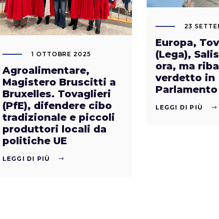
23 SETTE
Europa, Tov
(Lega), Sali
1 OTTOBRE 2025
ora, ma rib
Agroalimentare,
verdetto in
Magistero Bruscitti a
Parlamento
Bruxelles. Tovaglieri
(PfE), difendere cibo
LEGGI DI PIÙ
tradizionale e piccoli
produttori locali da
politiche UE
LEGGI DI PIÙ