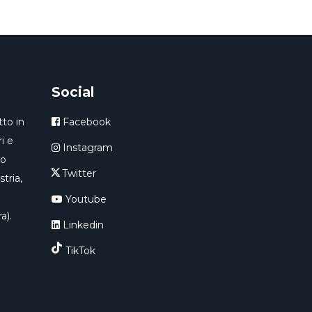
Social
to in
Facebook
i e
Instagram
ro
Twitter
tria,
Youtube
a).
Linkedin
TikTok