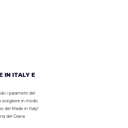
IN ITALY E
do i parametri del
 a scegliere in modo
io del Made in Italy!
sana del Grana