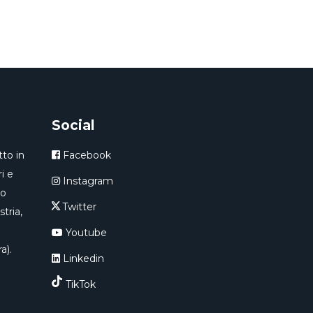
Social
to in
Facebook
i e
Instagram
ro
Twitter
tria,
Youtube
a).
Linkedin
TikTok