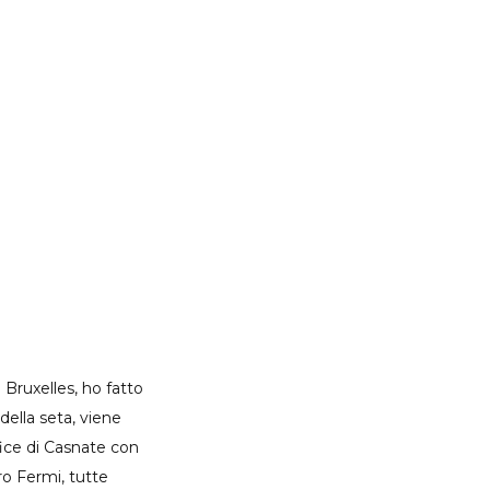
 Bruxelles, ho fatto
ella seta, viene
efice di Casnate con
ro Fermi, tutte