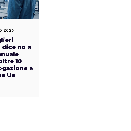
O 2025
lieri
 dice no a
nnuale
oltre 10
rogazione a
e Ue