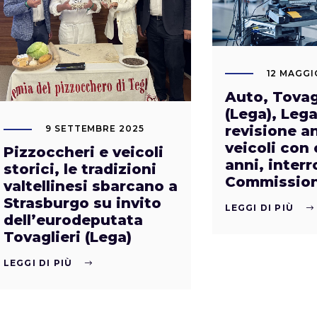
12 MAGGI
Auto, Tovag
(Lega), Lega
revisione a
9 SETTEMBRE 2025
veicoli con 
Pizzoccheri e veicoli
anni, inter
storici, le tradizioni
Commission
valtellinesi sbarcano a
Strasburgo su invito
LEGGI DI PIÙ
dell’eurodeputata
Tovaglieri (Lega)
LEGGI DI PIÙ