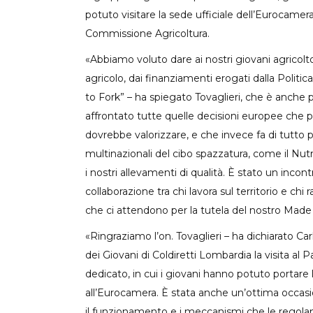
potuto visitare la sede ufficiale dell’Eurocamer
Commissione Agricoltura.
«Abbiamo voluto dare ai nostri giovani agricolt
agricolo, dai finanziamenti erogati dalla Politi
to Fork” – ha spiegato Tovaglieri, che è anche
affrontato tutte quelle decisioni europee che 
dovrebbe valorizzare, e che invece fa di tutto p
multinazionali del cibo spazzatura, come il Nutris
i nostri allevamenti di qualità. È stato un inc
collaborazione tra chi lavora sul territorio e chi
che ci attendono per la tutela del nostro Made 
«Ringraziamo l’on. Tovaglieri – ha dichiarato Ca
dei Giovani di Coldiretti Lombardia la visita al
dedicato, in cui i giovani hanno potuto portare l
all’Eurocamera. È stata anche un’ottima occas
il funzionamento e i meccanismi che le regola