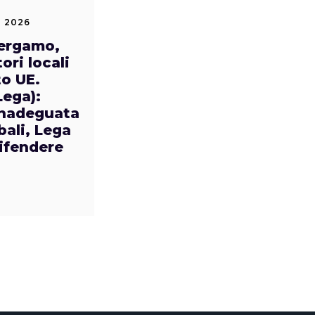
 2026
Bergamo,
ori locali
o UE.
Lega):
inadeguata
bali, Lega
difendere