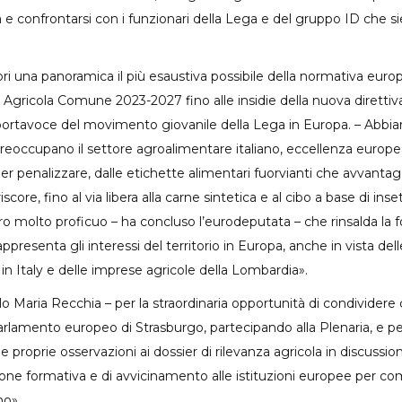
a e confrontarsi con i funzionari della Lega e del gruppo ID che s
ori una panoramica il più esaustiva possibile della normativa eur
ca Agricola Comune 2023-2027 fino alle insidie della nuova diretti
 portavoce del movimento giovanile della Lega in Europa. – Abbia
preoccupano il settore agroalimentare italiano, eccellenza europe
er penalizzare, dalle etichette alimentari fuorvianti che avvantag
core, fino al via libera alla carne sintetica e al cibo a base di ins
ontro molto proficuo – ha concluso l’eurodeputata – che rinsalda l
 rappresenta gli interessi del territorio in Europa, anche in vista de
in Italy e delle imprese agricole della Lombardia».
rlo Maria Recchia – per la straordinaria opportunità di condivider
 Parlamento europeo di Strasburgo, partecipando alla Plenaria, e per
e proprie osservazioni ai dossier di rilevanza agricola in discussio
ione formativa e di avvicinamento alle istituzioni europee per 
no».