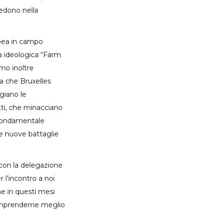
iedono nella
opea in campo
va ideologica “Farm
mo inoltre
a che Bruxelles
giano le
etti, che minacciano
a fondamentale
lle nuove battaglie
e con la delegazione
 l’incontro a noi
ne in questi mesi
comprenderne meglio