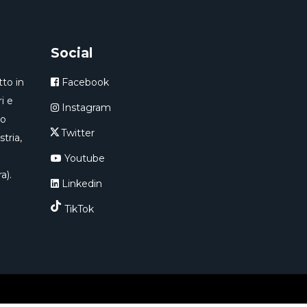
Social
to in
Facebook
i e
Instagram
ro
Twitter
tria,
Youtube
a).
Linkedin
TikTok