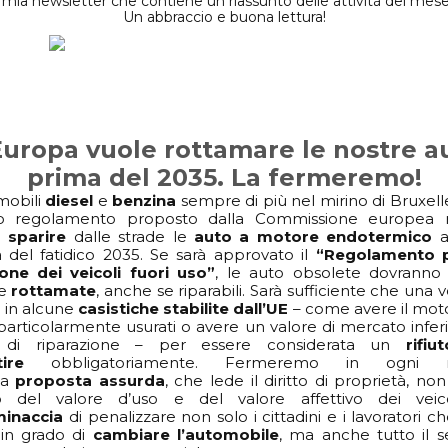
 mia newsletter che contiene un riassunto delle attività del mes
Un abbraccio e buona lettura!
Europa vuole rottamare le nostre a
prima del 2035. La fermeremo!
mobili
diesel
e
benzina
sempre di più nel mirino di Bruxell
o regolamento proposto dalla Commissione europea ri
r sparire
dalle strade le
auto a motore endotermico
 del fatidico 2035. Se sarà approvato il
“Regolamento p
one dei veicoli fuori uso”
, le auto obsolete dovranno i
re
rottamate
, anche se riparabili. Sarà sufficiente che una 
i in alcune
casistiche stabilite dall’UE
– come avere il moto
 particolarmente usurati o avere un valore di mercato inferi
i di riparazione – per essere considerata un
rifi
ltire
obbligatoriamente. Fermeremo in ogni
ta
proposta assurda
, che lede il diritto di proprietà, non
o del valore d’uso e del valore affettivo dei veico
minaccia
di penalizzare non solo i cittadini e i lavoratori c
in grado di
cambiare l’automobile
, ma anche tutto il s