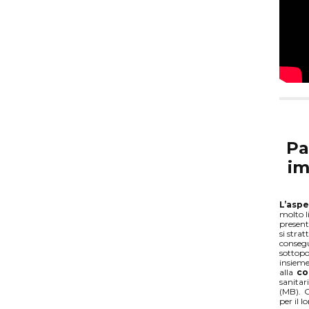
Pa
im
L’asp
molto l
presen
si strat
consegu
sottop
insieme
alla
co
sanitar
(MB). G
per il l