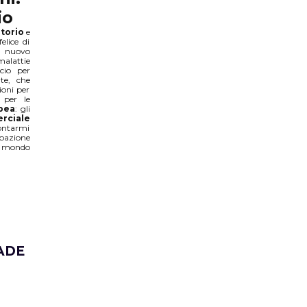
io
itorio
e
elice di
l nuovo
malattie
cio per
te, che
ioni per
 per le
pea
: gli
rciale
rontarmi
ipazione
 e mondo
ADE