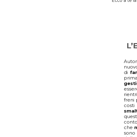
Ecco a te la
L’
Auto
nuov
di
fa
prima
gesti
esse
rientr
freni
cost
sma
ques
cont
che
sono 