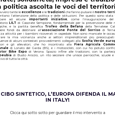
a politica ascolta le voci del territor
vvero tante le
eccellenze
e le
tradizioni
che fanno pulsare il
nostro terr
itano l’attenzione della politica e delle istituzioni. Per questo sono stata f
cipare ad alcune
importanti iniziative
, come l’inaugurazione de
torio
LILT
di Casorate Sempione, fondamentale per la prevenzione delle 
giche, e la partita benefica
Trofeo della Befana
della Ternatese Cal
iere fondi da destinare all’
associazione
Ponte del Sorriso
di Terna
za attività per i bambini ricoverati in ospedale. Non sono mancate le occas
rare la mia vicinanza anche ai settori imprenditoriali più preoccupati
enze di alcuni contestati provvedimenti collegati alla
Svolta Verde euro
ltori e gli allevatori, che ho incontrato alla
Fiera Agricola Comme
anale
di Lonato del Garda (BS), e i motociclisti, con cui ho potuto conf
tor Bike Expo
di Verona. Spazio infine alle tradizioni, con la partec
oeubia
di Busto Arsizio, un rito secolare che unisce parrocchie, scuole
ivo di tutta la città.
 CIBO SINTETICO, L’EUROPA DIFENDA IL M
IN ITALY!
Clicca qui sotto sotto per guardare il mio intervento a