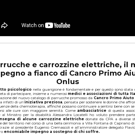
rrucche e carrozzine elettriche, il 
pegno a fianco di Cancro Primo Ai
Onlus
etto psicologico
nella guarigione è fondamentale e per questo sono stata
ieta di partecipare, insieme a numerosi
medici e associazioni di tutta Ita
tazione del nuovo catalogo di parrucche promosso da
Cancro Primo Aiuto
ta infatti di un’
iniziativa preziosa
, pensata per sostenere le donne che affro
enze della chemioterapia, affinché possano continuare a sentirsi bene con se 
orsi alle cure con maggiore serenità. Come
ambasciatrice
di questa assoc
 al Ministro per la disabilità Alessandra Locatelli ho voluto prendere par
nsegna di alcune carrozzine elettriche
donate da CPA a diverse st
ie del territorio nel corso di una bella cerimonia a Villa Fontana di Capriano di
razie al presidente Eugenio Cremascoli e all’amministratore delegato Flavio
oro
encomiabile impegno a sostegno di chi soffre.