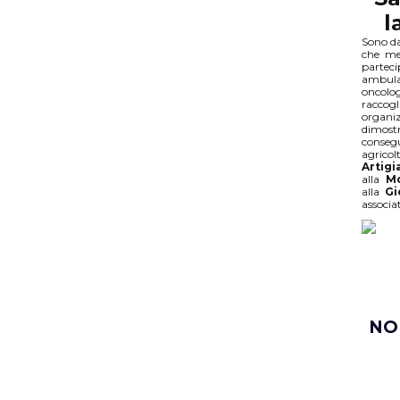
l
Sono da
che mer
parte
ambula
oncolo
raccogl
organiz
dimost
consegu
agrico
Artigi
alla
Mo
alla
Gi
associat
NO