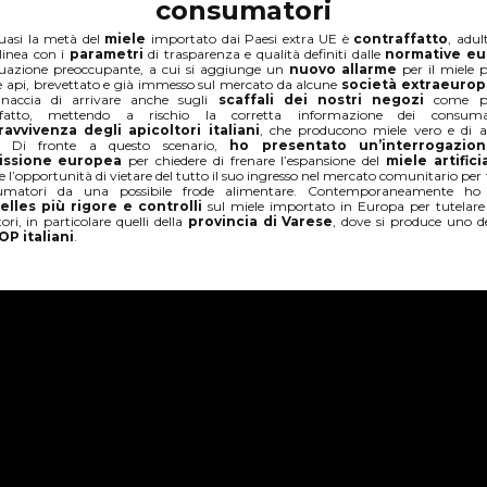
consumatori
uasi la metà del
miele
importato dai Paesi extra UE è
contraffatto
, adul
linea con i
parametri
di trasparenza e qualità definiti dalle
normative e
tuazione preoccupante, a cui si aggiunge un
nuovo allarme
per il miele 
e api, brevettato e già immesso sul mercato da alcune
società extraeuro
naccia di arrivare anche sugli
scaffali dei nostri negozi
come pr
ffatto, mettendo a rischio la corretta informazione dei consum
ravvivenza degli apicoltori italiani
, che producono miele vero e di a
à. Di fronte a questo scenario,
ho presentato un’interrogazion
ssione europea
per chiedere di frenare l’espansione del
miele artifici
e l’opportunità di vietare del tutto il suo ingresso nel mercato comunitario per 
umatori da una possibile frode alimentare. Contemporaneamente ho 
elles
più rigore e controlli
sul miele importato in Europa per tutelare 
ori, in particolare quelli della
provincia di Varese
, dove si produce uno d
OP italiani
.