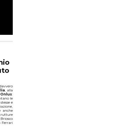
mio
uto
 davvero
lia
, alla
 Onlus
:
ntano le
stesse e
iazione,
te anche
rutture
 Briosco
 Ferrari