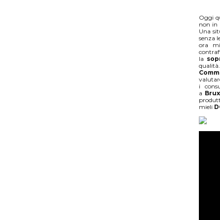
Oggi q
non in 
Una si
senza l
ora mi
contra
la
sop
qualit
Commi
valutar
i cons
a
Brux
produtt
mieli
D