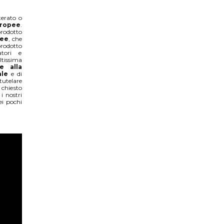
terato o
uropee
.
prodotto
pee
, che
odotto
atori e
ltissima
e alla
ale
e di
tutelare
chiesto
i nostri
ei pochi