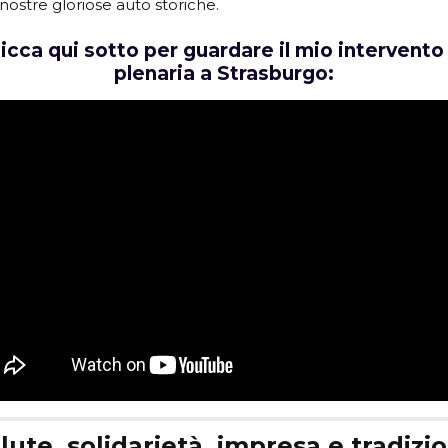
 nostre gloriose auto storiche.
licca qui sotto per guardare il mio intervento 
plenaria a Strasburgo:
lute, solidarietà, impresa e tradizio