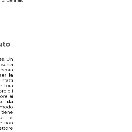
e di Gennaio.
uto
es. Un
schia
ancora
er la
nfatti
vettura
re o i
ore ai
uto da
 modo
 tiene
li, e
he non
ettore