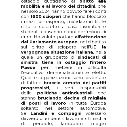
ostacolo quotidiano al
diritto alla
mobilità e al lavoro dei cittadini
, che
nel solo 2024 hanno dovuto fare i conti
con
1600 scioperi
che hanno bloccato
i mezzi di trasporto, mandato in tilt le
città e costretto a casa lavoratori e
studenti, causando danni per milioni di
euro. Ho voluto portare
all’attenzione
del Parlamento europeo
, nel dibattito
sul diritto di sciopero nell’UE,
la
vergognosa situazione italiana
, nella
quale un gruppetto di
sindacati di
sinistra tiene in ostaggio l’intero
Paese
per mettere in difficoltà
l’esecutivo democraticamente eletto.
Queste organizzazioni sono diventate
di fatto il
braccio armato dei partiti
progressisti
, i veri responsabili
delle
politiche antindustriali
che
stanno
bruciando decine di migliaia
di posti di lavoro
in tutta Europa
soltanto nel settore automotive.
Se
Landini e compagni
volessero
davvero difendere il lavoro e chi rischia
di perderlo, farebbero meglio