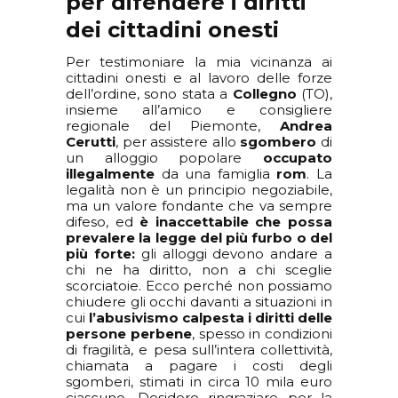
per difendere i diritti
dei cittadini onesti
Per testimoniare la mia vicinanza ai
cittadini onesti e al lavoro delle forze
dell’ordine, sono stata a
Collegno
(TO),
insieme all’amico e consigliere
regionale del Piemonte,
Andrea
Cerutti
, per assistere allo
sgombero
di
un alloggio popolare
occupato
illegalmente
da una famiglia
rom
. La
legalità non è un principio negoziabile,
ma un valore fondante che va sempre
difeso, ed
è inaccettabile che possa
prevalere la legge del più furbo o del
più forte:
gli alloggi devono andare a
chi ne ha diritto, non a chi sceglie
scorciatoie. Ecco perché non possiamo
chiudere gli occhi davanti a situazioni in
cui
l’abusivismo calpesta i diritti delle
persone perbene
, spesso in condizioni
di fragilità, e pesa sull’intera collettività,
chiamata a pagare i costi degli
sgomberi, stimati in circa 10 mila euro
ciascuno. Desidero ringraziare per la