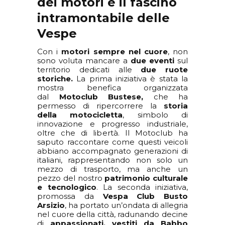
dei motori e il fascino
intramontabile delle
Vespe
Con i
motori sempre nel cuore
, non
sono voluta mancare a
due eventi
sul
territorio dedicati alle
due ruote
storiche.
La prima iniziativa è stata la
mostra benefica organizzata
dal
Motoclub Bustese,
che ha
permesso di ripercorrere la
storia
della motocicletta
, simbolo di
innovazione e progresso industriale,
oltre che di libertà. Il Motoclub ha
saputo raccontare come questi veicoli
abbiano accompagnato generazioni di
italiani, rappresentando non solo un
mezzo di trasporto, ma anche un
pezzo del nostro
patrimonio culturale
e tecnologico
. La seconda iniziativa,
promossa da
Vespa Club Busto
Arsizio
, ha portato un’ondata di allegria
nel cuore della città, radunando decine
di
appassionati, vestiti da Babbo