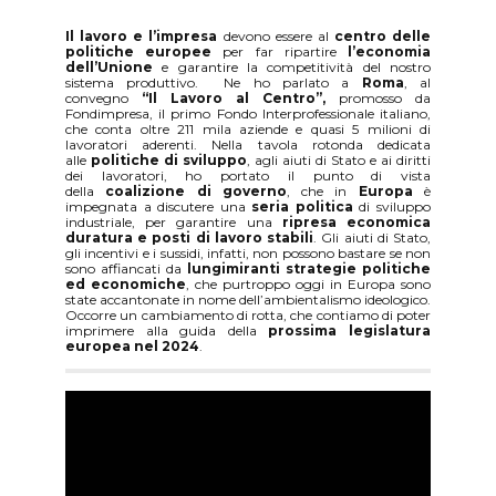
Il lavoro e l’impresa
devono essere al
centro delle
politiche europee
per far ripartire
l’economia
dell’Unione
e garantire la competitività del nostro
sistema produttivo. Ne ho parlato a
Roma
, al
convegno
“Il Lavoro al Centro”,
promosso da
Fondimpresa, il primo Fondo Interprofessionale italiano,
che conta oltre 211 mila aziende e quasi 5 milioni di
lavoratori aderenti. Nella tavola rotonda dedicata
alle
politiche di sviluppo
, agli aiuti di Stato e ai diritti
dei lavoratori, ho portato il punto di vista
della
coalizione di governo
, che in
Europa
è
impegnata a discutere una
seria politica
di sviluppo
industriale, per garantire una
ripresa economica
duratura e posti di lavoro stabili
. Gli aiuti di Stato,
gli incentivi e i sussidi, infatti, non possono bastare se non
sono affiancati da
lungimiranti strategie politiche
ed economiche
, che purtroppo oggi in Europa sono
state accantonate in nome dell’ambientalismo ideologico.
Occorre un cambiamento di rotta, che contiamo di poter
imprimere alla guida della
prossima legislatura
europea nel 2024
.