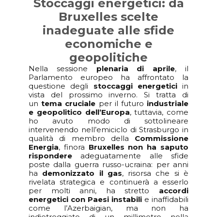
Stoccaggi energetici: da
Bruxelles scelte
inadeguate alle sfide
economiche e
geopolitiche
Nella sessione
plenaria di aprile
, il
Parlamento europeo ha affrontato la
questione degli
stoccaggi energetici
in
vista del prossimo inverno. Si tratta di
un
tema cruciale
per il futuro
industriale
e geopolitico dell’Europa
, tuttavia, come
ho avuto modo di sottolineare
intervenendo nell’emiciclo di Strasburgo in
qualità di membro della
Commissione
Energia
, finora
Bruxelles non ha saputo
rispondere
adeguatamente alle sfide
poste dalla guerra russo-ucraina: per anni
ha
demonizzato il gas
, risorsa che si è
rivelata strategica e continuerà a esserlo
per molti anni, ha stretto
accordi
energetici con Paesi instabili
e inaffidabili
come l’Azerbaigian, ma non ha
indietreggiato di un millimetro nella