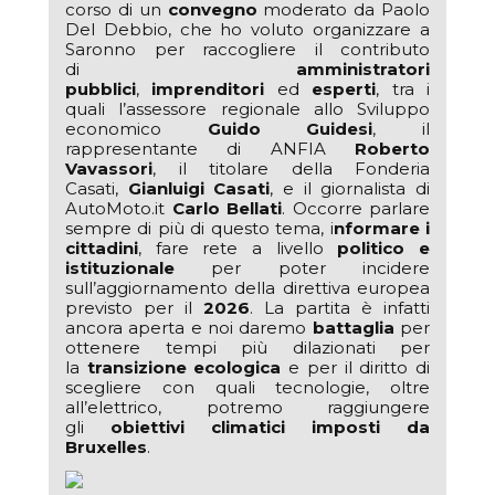
corso di un
convegno
moderato da Paolo
Del Debbio, che ho voluto organizzare a
Saronno per raccogliere il contributo
di
amministratori
pubblici
,
imprenditori
ed
esperti
, tra i
quali l’assessore regionale allo Sviluppo
economico
Guido Guidesi
, il
rappresentante di ANFIA
Roberto
Vavassori
, il titolare della Fonderia
Casati,
Gianluigi Casati
, e il giornalista di
AutoMoto.it
Carlo Bellati
. Occorre parlare
sempre di più di questo tema, i
nformare i
cittadini
, fare rete a livello
politico e
istituzionale
per poter incidere
sull’aggiornamento della direttiva europea
previsto per il
2026
. La partita è infatti
ancora aperta e noi daremo
battaglia
per
ottenere tempi più dilazionati per
la
transizione ecologica
e per il diritto di
scegliere con quali tecnologie, oltre
all’elettrico, potremo raggiungere
gli
obiettivi climatici imposti da
Bruxelles
.