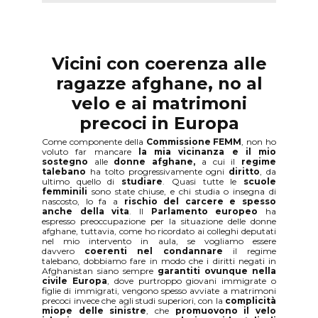
Vicini con coerenza alle
ragazze afghane, no al
velo e ai matrimoni
precoci in Europa
Come componente della
Commissione FEMM
, non ho
voluto far mancare
la
mia vicinanza e il mio
sostegno
alle
donne afghane,
a cui il
regime
talebano
ha tolto progressivamente ogni
diritto
, da
ultimo quello di
studiare
. Quasi tutte le
scuole
femminili
sono state chiuse, e chi studia o insegna di
nascosto, lo fa a
rischio del carcere e spesso
anche della vita
. Il
Parlamento europeo
ha
espresso preoccupazione per la situazione delle donne
afghane, tuttavia, come ho ricordato ai colleghi deputati
nel mio intervento in aula, se vogliamo essere
davvero
coerenti nel condannare
il regime
talebano, dobbiamo fare in modo che i diritti negati in
Afghanistan siano sempre
garantiti ovunque nella
civile Europa
, dove purtroppo giovani immigrate o
figlie di immigrati, vengono spesso avviate a matrimoni
precoci invece che agli studi superiori, con la
complicità
miope delle sinistre
, che
promuovono il velo