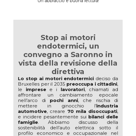
Un abbraccio e buona lettura!
Stop ai motori
endotermici, un
convegno a Saronno in
vista della revisione della
direttiva
Lo stop ai motori endotermici
deciso da
Bruxelles per il 2035
preoccupa i cittadini
,
le
imprese
e i
lavoratori
, chiamati ad
affrontare un cambiamento epocale
nell’arco di
pochi anni
, che rischia di
mettere in ginocchio l’
industria
automotive
, creare
70 mila disoccupati
,
e incidere pesantemente sui
bilanci delle
famiglie
. Abbiamo discusso della
sostenibilità dell’auto elettrica sotto il
profilo economico e occupazionale nel