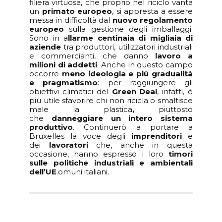
filiera virtuosa, che proprio nel riciclo vanta
un
primato europeo
, si appresta a essere
messa in difficoltà dal
nuovo regolamento
europeo
sulla gestione degli imballaggi.
Sono in a
llarme centinaia di migliaia di
aziende
tra produttori, utilizzatori industriali
e commercianti, che danno
lavoro a
milioni di addetti
. Anche in questo campo
occorre
meno ideologia e più gradualità
e
pragmatismo
: per raggiungere gli
obiettivi climatici del
Green Deal
, infatti, è
più utile sfavorire chi non ricicla o smaltisce
male la plastica
,
piuttosto
che
danneggiare un intero sistema
produttivo
. Continuerò a portare a
Bruxelles la voce degli
imprenditori
e
dei
lavoratori
che, anche in questa
occasione, hanno espresso i loro
timori
sulle politiche industriali e ambientali
dell’UE
.omuni italiani.